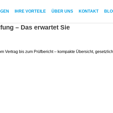
N­GEN
IHRE VORTEILE
ÜBER UNS
KON­TAKT
BLO
fung – Das erwartet Sie
m Ver­trag bis zum Prüf­bericht – kom­pak­te Über­sicht, geset­zl