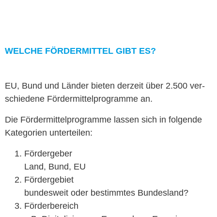
WELCHE FÖR­DER­MIT­TEL GIBT ES?
EU, Bund und Län­der bieten derzeit über 2.500 ver­
schiedene För­der­mit­tel­pro­gramme an.
Die För­der­mit­tel­pro­gramme lassen sich in fol­gende
Kat­e­gorien unterteilen:
Förderge­ber
Land, Bund, EU
Förderge­bi­et
bun­desweit oder bes­timmtes Bundesland?
Förder­bere­ich