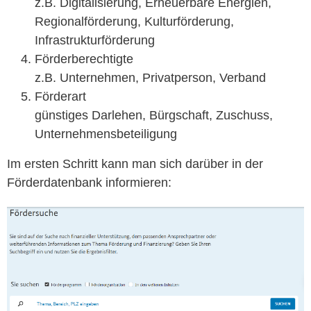
z.B. Dig­i­tal­isierung, Erneuer­bare Energien,
Region­alförderung, Kul­tur­förderung,
Infrastrukturförderung
Förder­berechtigte
z.B. Unternehmen, Pri­vat­per­son, Verband
Förder­art
gün­stiges Dar­lehen, Bürgschaft, Zuschuss,
Unternehmensbeteiligung
Im ersten Schritt kann man sich darüber in der
Förder­daten­bank
informieren: