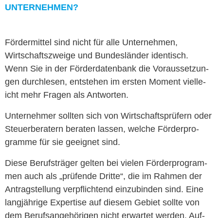
UNTERNEHMEN?
För­der­mit­tel sind nicht für alle Unternehmen,
Wirtschaft­szweige und Bun­deslän­der iden­tisch.
Wenn Sie in der Förder­daten­bank die Voraus­set­zun­
+ 49 (0)69 609 181
gen durch­le­sen, entste­hen im ersten Moment vielle­
icht mehr Fra­gen als Antworten.
+ 49 (0)69 609 181
Unternehmer soll­ten sich von Wirtschaft­sprüfern oder
Steuer­ber­atern berat­en lassen, welche Förder­pro­
gramme für sie geeignet sind.
Diese Beruf­sträger gel­ten bei vie­len Förder­pro­gram­
men auch als „prüfende Dritte“, die im Rah­men der
Antrag­stel­lung verpflich­t­end einzu­binden sind. Eine
langjährige Exper­tise auf diesem Gebi­et sollte von
dem Beruf­sange­höri­gen nicht erwartet wer­den. Auf­