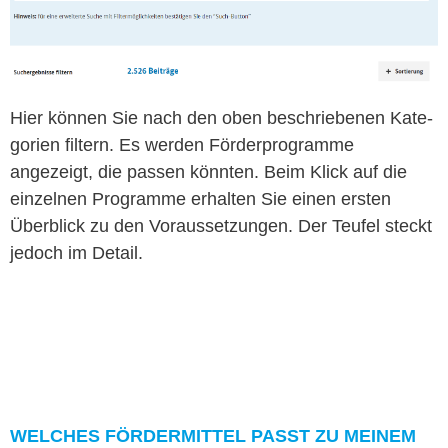
Hier kön­nen Sie nach den oben beschriebe­nen Kat­e­
gorien fil­tern. Es wer­den Förder­pro­gramme
angezeigt, die passen kön­nten. Beim Klick auf die
einzel­nen Pro­gramme erhal­ten Sie einen ersten
Überblick zu den Voraus­set­zun­gen. Der Teufel steckt
jedoch im Detail.
WELCH­ES FÖR­DER­MIT­TEL PASST ZU MEINEM