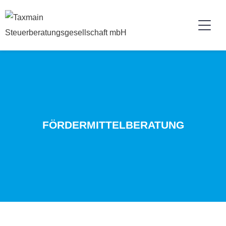
FÖR­DER­MIT­TEL­BER­ATUNG