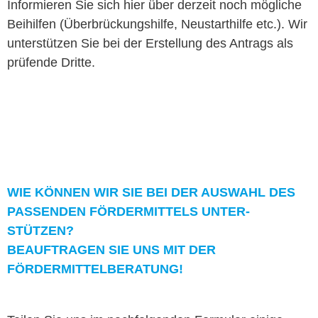
Informieren Sie sich
hier
über derzeit noch mögliche
Bei­hil­fen (Über­brück­ung­shil­fe, Neustarthil­fe etc.). Wir
unter­stützen Sie bei der Erstel­lung des Antrags als
prüfende Dritte.
WIE KÖNNEN WIR SIE BEI DER AUSWAHL DES
PASSENDEN FÖR­DER­MIT­TELS UNTER­
STÜTZEN?
BEAUF­TRA­GEN SIE UNS MIT DER
FÖRDERMITTELBERATUNG!