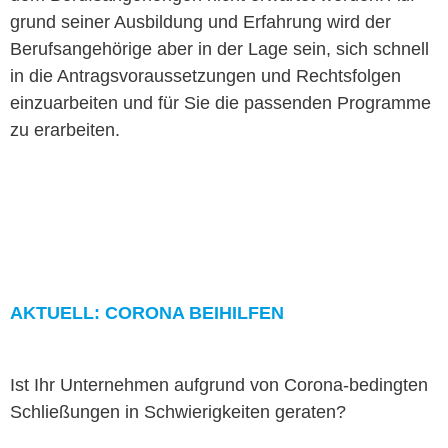
grund sein­er Aus­bil­dung und Erfahrung wird der
Beruf­sange­hörige aber in der Lage sein, sich schnell
in die Antragsvo­raus­set­zun­gen und Rechts­fol­gen
einzuar­beit­en und für Sie die passenden Pro­gramme
zu erarbeiten.
AKTUELL: CORO­NA BEIHILFEN
Ist Ihr Unternehmen auf­grund von Coro­na-bed­ingten
Schließun­gen in Schwierigkeit­en geraten?