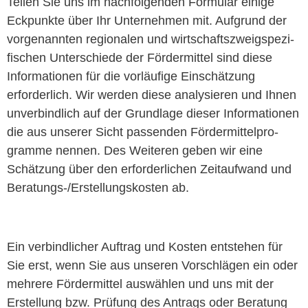
Teilen Sie uns im nach­fol­gen­den For­mu­lar einige
Eck­punk­te über Ihr Unternehmen mit. Auf­grund der
vor­ge­nan­nten regionalen und wirtschaft­szweigspez­i­
fis­chen Unter­schiede der För­der­mit­tel sind diese
Infor­ma­tio­nen für die vor­läu­fige Ein­schätzung
erforder­lich. Wir wer­den diese analysieren und Ihnen
unverbindlich auf der Grund­lage dieser Infor­ma­tio­nen
die aus unser­er Sicht passenden För­der­mit­tel­pro­
gramme nen­nen. Des Weit­eren geben wir eine
Schätzung über den erforder­lichen Zeitaufwand und
Beratungs-/Er­stel­lungskosten ab.
Ein verbindlich­er Auf­trag und Kosten entste­hen für
Sie erst, wenn Sie aus unseren Vorschlä­gen ein oder
mehrere För­der­mit­tel auswählen und uns mit der
Erstel­lung bzw. Prü­fung des Antrags oder Beratung