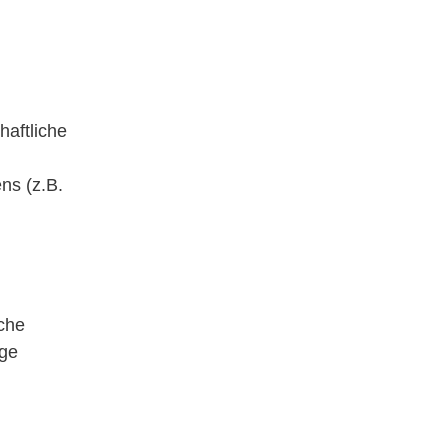
chaftliche
ns (z.B.
iche
ige