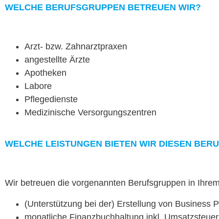
WELCHE BERUF­S­GRUP­PEN BETREUEN WIR?
Arzt- bzw. Zahnarztpraxen
angestellte Ärzte
Apotheken
Labore
Pflege­di­en­ste
Medi­zinis­che Versorgungszentren
WELCHE LEIS­TUN­GEN BIETEN WIR DIESEN BERU
Wir betreuen die vor­ge­nan­nten Beruf­s­grup­pen in 
(Unter­stützung bei der) Erstel­lung von Busi­ness 
monatliche Finanzbuch­hal­tung inkl. Umsatzsteu