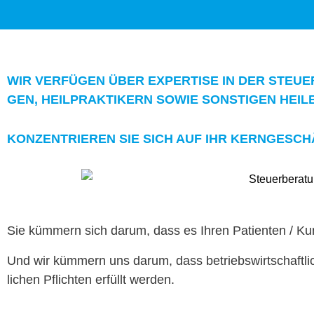
WIR VER­FÜ­GEN ÜBER EXPER­TISE IN DER STEU
GEN, HEIL­PRAK­TIK­ERN SOWIE SON­STI­GEN HEI
KONZEN­TRI­EREN SIE SICH AUF IHR KERNGESCH
Sie küm­mern sich darum, dass es Ihren Patien­ten / Ku
Und wir küm­mern uns darum, dass betrieb­swirtschaft
lichen Pflicht­en erfüllt
wer­den.