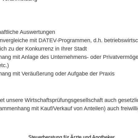
chaftliche Auswertungen
­ver­gle­iche mit DAT­EV-Pro­gram­men
, d.h. betrieb­swirts
ch zu der Konkur­renz in Ihrer Stadt
hang mit Anlage des Unternehmens- oder Pri­vatver­mö­ge
tc.)
hang mit Veräußerung oder Auf­gabe der Praxis
et unsere Wirtschaft­sprü­fungs­ge­sellschaft auch
geset­zl
m­men­hang mit Kauf/Verkauf von Anteilen) auch frei­will