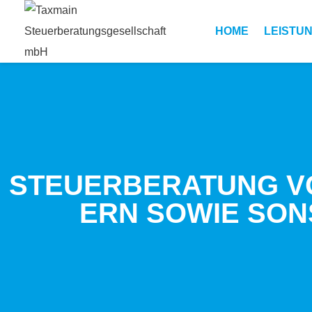
HOME
LEIS­TU
STEUER­BER­ATUNG 
ERN SOWIE SON­