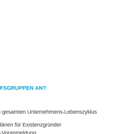
F­S­GRUP­PEN AN?
Ihrem gesamten Unternehmens-Lebenszyklus
Plä­nen für Existenzgründer
er-Voranmeldung