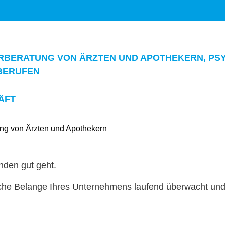
ER­BER­ATUNG VON ÄRZTEN UND APOTHEK­ERN, PS
LBERUFEN
ÄFT
n­den gut geht.
liche Belange Ihres Unternehmens laufend überwacht und 