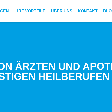
N­GEN
IHRE VORTEILE
ÜBER UNS
KON­TAKT
BLO
VON ÄRZTEN UND APOT
STI­GEN HEILBERUFEN