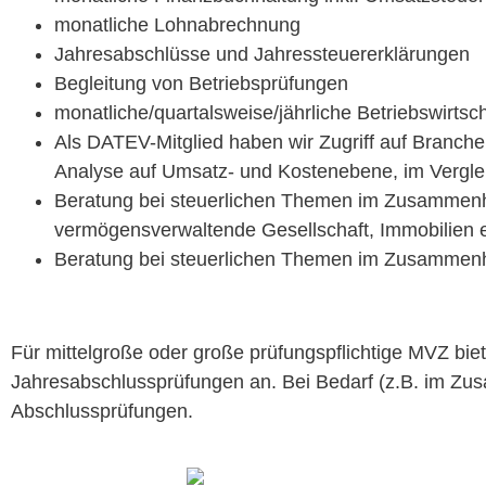
monatliche Lohnabrech­nung
Jahresab­schlüsse
und
Jahress­teuer­erk­lärun­gen
Begleitung von Betriebsprüfungen
monatliche/quartalsweise/jährliche Betrieb­swirts
Als DAT­EV-Mit­glied haben wir Zugriff auf
Branchen
Analyse auf Umsatz- und Kostenebene, im Ver­gle­i
Beratung bei steuer­lichen The­men im Zusam­men­
ver­mö­gensver­wal­tende Gesellschaft, Immo­bilien e
Beratung bei steuer­lichen The­men im Zusam­men­
Für mit­tel­große oder große prü­fungspflichtige MVZ biet
Jahresab­schlussprü­fun­gen
an. Bei Bedarf (z.B. im Zusa
Abschlussprüfungen.