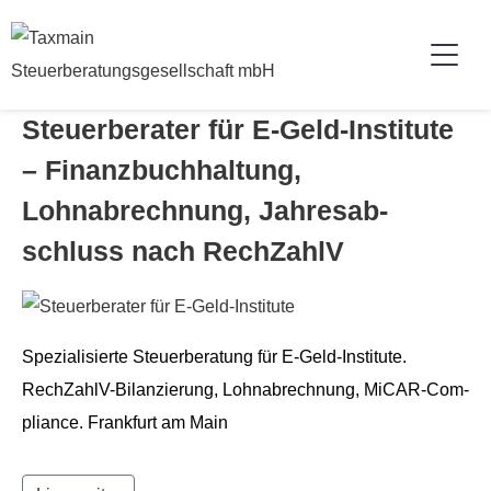
Steuer­ber­ater für E‑Geld-Insti­tute
– Finanzbuch­hal­tung,
Lohnabrech­nung, Jahresab­
schluss nach RechZahlV
Spezial­isierte Steuer­ber­atung für E‑Geld-Insti­tute.
RechZahlV-Bilanzierung, Lohnabrech­nung, MiCAR-Com­
pli­ance. Frank­furt am Main