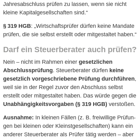
Jahresab­schluss prüfen zu lassen, wenn sie nicht
kleine Kap­i­talge­sellschaften sind.“
§ 319 HGB
: „Wirtschaft­sprüfer dür­fen keine Man­date
prüfen, die sie selb­st erstellt oder mit­gestal­tet haben.“
Darf ein Steuer­ber­ater auch prüfen?
Nein – nicht im Rah­men ein­er
geset­zlichen
Abschlussprü­fung
. Steuer­ber­ater dür­fen
keine
geset­zlich vorgeschriebene Prü­fung durch­führen
,
weil sie in der Regel zuvor den Abschluss selb­st
erstellt oder mit­gestal­tet haben. Das würde gegen die
Unab­hängigkeitsvor­gaben (§ 319 HGB)
verstoßen.
Aus­nahme:
In kleinen Fällen (z. B. frei­willige Prü­fun­
gen bei kleinen oder Kle­in­st­ge­sellschaften) kann ein
ander­er Steuer­ber­ater als Prüfer tätig wer­den – aber