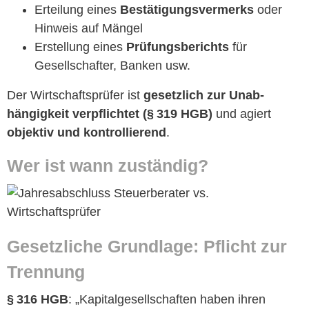
Erteilung eines
Bestä­ti­gungsver­merks
oder
Hin­weis auf Mängel
Erstel­lung eines
Prü­fungs­berichts
für
Gesellschafter, Banken usw.
Der Wirtschaft­sprüfer ist
geset­zlich zur Unab­
hängigkeit verpflichtet (
§ 319 HGB
)
und agiert
objek­tiv und kon­trol­lierend
.
Wer ist wann zuständig?
Geset­zliche Grund­lage: Pflicht zur
Trennung
§ 316 HGB
: „Kap­i­talge­sellschaften haben ihren