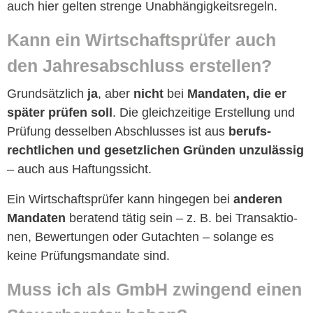
auch hier gel­ten strenge Unabhängigkeitsregeln.
Kann ein Wirtschaft­sprüfer auch
den Jahresab­schluss erstellen?
Grund­sät­zlich
ja
, aber
nicht
bei
Man­dat­en, die er
später prüfen soll
. Die gle­ichzeit­ige Erstel­lung und
Prü­fung des­sel­ben Abschlusses ist aus
beruf­s­
rechtlichen und geset­zlichen Grün­den unzuläs­sig
– auch aus Haftungssicht.
Ein Wirtschaft­sprüfer kann hinge­gen bei
anderen
Man­dat­en
bera­tend tätig sein – z. B. bei Transak­tio­
nen, Bew­er­tun­gen oder Gutacht­en – solange es
keine Prü­fungs­man­date sind.
Muss ich als GmbH zwin­gend einen