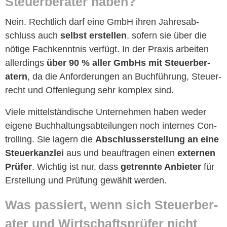
Steuer­ber­ater haben?
Nein. Rechtlich darf eine GmbH ihren Jahresab­
schluss auch
selb­st erstellen
, sofern sie über die
nötige Fachken­nt­nis ver­fügt. In der Prax­is arbeit­en
allerd­ings
über 90 % aller GmbHs mit Steuer­ber­
atern
, da die Anforderun­gen an Buch­führung, Steuer­
recht und Offen­le­gung sehr kom­plex sind.
Viele mit­tel­ständis­che Unternehmen haben wed­er
eigene Buch­hal­tungsabteilun­gen noch internes Con­
trol­ling. Sie lagern die
Abschlusser­stel­lung an eine
Steuerkan­zlei
aus und beauf­tra­gen einen
exter­nen
Prüfer
. Wichtig ist nur, dass
getren­nte Anbi­eter
für
Erstel­lung und Prü­fung gewählt werden.
Was passiert, wenn sich Steuer­ber­
ater und Wirtschaft­sprüfer nicht