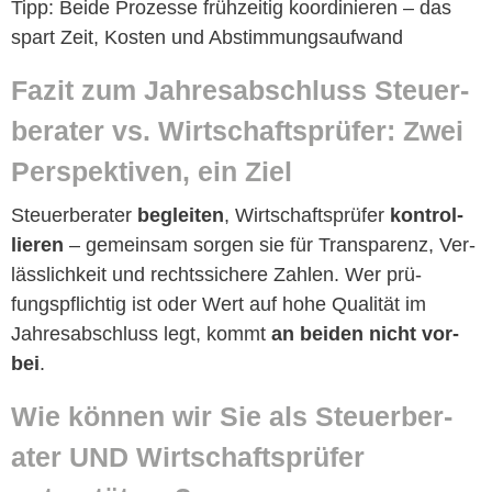
Tipp: Bei­de Prozesse frühzeit­ig koor­dinieren – das
spart Zeit, Kosten und Abstimmungsaufwand
Faz­it zum Jahresab­schluss Steuer­
ber­ater vs. Wirtschaft­sprüfer: Zwei
Per­spek­tiv­en, ein Ziel
Steuer­ber­ater
begleit­en
, Wirtschaft­sprüfer
kon­trol­
lieren
– gemein­sam sor­gen sie für Trans­parenz, Ver­
lässlichkeit und rechtssichere Zahlen. Wer prü­
fungspflichtig ist oder Wert auf hohe Qual­ität im
Jahresab­schluss legt, kommt
an bei­den nicht vor­
bei
.
Wie kön­nen wir
Sie
als Steuer­ber­
ater UND Wirtschaft­sprüfer