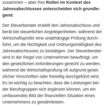
zusam­men – aber ihre
Rollen im Kon­text des
Jahresab­schlusses unter­schei­den sich grundle­
gend
.
Der Steuer­ber­ater erstellt den Jahresab­schluss und
berät bei steuer­lichen Angele­gen­heit­en, während der
Wirtschaft­sprüfer eine unab­hängige Prü­fung durch­
führt, um die Richtigkeit und Ord­nungsmäßigkeit des
Jahresab­schlusses zu bestäti­gen. Der Steuer­ber­ater
wird in der Regel von Unternehmen beauf­tragt, um
den geset­zlichen Anforderun­gen gerecht zu wer­den,
während die Wirtschaft­sprü­fung oft auf­grund geset­
zlich­er Vorschriften oder frei­willig durchge­führt wird.
Es ist wichtig zu beacht­en, dass die Leis­tun­gen bei­
der Beruf­s­grup­pen sich ergänzen kön­nen, um ein
umfassendes Bild der finanziellen Sit­u­a­tion eines
Unternehmens zu gewährleisten.