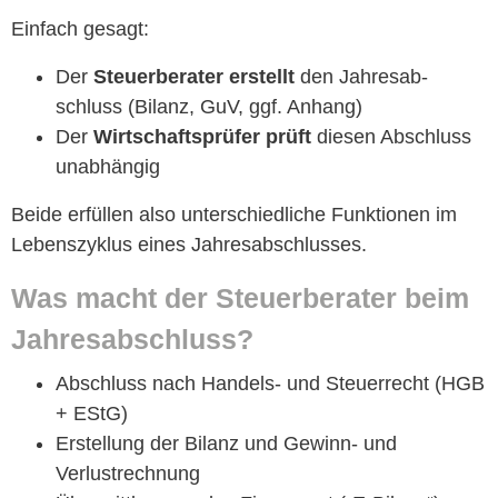
Ein­fach gesagt:
Der
Steuer­ber­ater
erstellt
den Jahresab­
schluss (Bilanz, GuV, ggf. Anhang)
Der
Wirtschaft­sprüfer
prüft
diesen Abschluss
unabhängig
Bei­de erfüllen also unter­schiedliche Funk­tio­nen im
Leben­szyk­lus eines Jahresabschlusses.
Was macht der Steuer­ber­ater beim
Jahresabschluss?
Abschluss nach Han­dels- und Steuer­recht (
HGB
+
EStG
)
Erstel­lung der Bilanz und Gewinn- und
Verlustrechnung