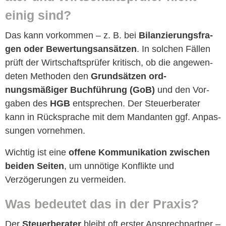
einig sind?
Das kann vorkom­men – z. B. bei
Bilanzierungs­fra­
gen oder Bew­er­tungsan­sätzen
. In solchen Fällen
prüft der Wirtschaft­sprüfer kri­tisch, ob die angewen­
de­ten Meth­o­d­en den
Grund­sätzen ord­
nungsmäßiger Buch­führung (GoB)
und den Vor­
gaben des
HGB
entsprechen. Der Steuer­ber­ater
kann in Rück­sprache mit dem Man­dan­ten ggf. Anpas­
sun­gen vornehmen.
Wichtig ist eine
offene Kom­mu­nika­tion zwis­chen
bei­den Seit­en
, um unnötige Kon­flik­te und
Verzögerun­gen zu vermeiden.
Was bedeutet das in der Praxis?
Der
Steuer­ber­ater
bleibt oft erster Ansprech­part­ner –