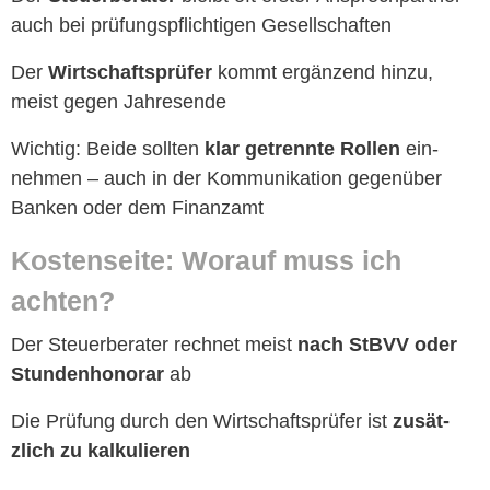
auch bei prü­fungspflichti­gen Gesellschaften
Der
Wirtschaft­sprüfer
kommt ergänzend hinzu,
meist gegen Jahresende
Wichtig: Bei­de soll­ten
klar getren­nte Rollen
ein­
nehmen – auch in der Kom­mu­nika­tion gegenüber
Banken oder dem Finanzamt
Kosten­seite: Worauf muss ich
achten?
Der Steuer­ber­ater rech­net meist
nach StBVV oder
Stun­den­hono­rar
ab
Die Prü­fung durch den Wirtschaft­sprüfer ist
zusät­
zlich zu kalkulieren