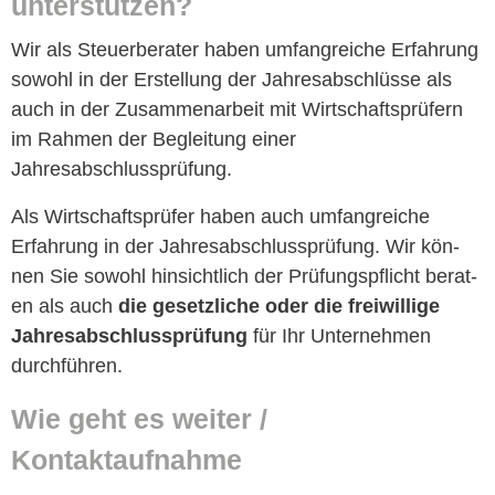
unterstützen?
Wir als Steuer­ber­ater haben umfan­gre­iche Erfahrung
sowohl in der Erstel­lung der Jahresab­schlüsse als
auch in der Zusam­me­nar­beit mit Wirtschaft­sprüfern
im Rah­men der Begleitung ein­er
Jahresabschlussprüfung.
Als Wirtschaft­sprüfer haben auch umfan­gre­iche
Erfahrung in der Jahresab­schlussprü­fung. Wir kön­
nen Sie sowohl hin­sichtlich der Prü­fungspflicht berat­
en als auch
die geset­zliche oder die frei­willige
Jahresab­schlussprü­fung
für Ihr Unternehmen
durchführen.
Wie geht es weit­er /
Kontaktaufnahme