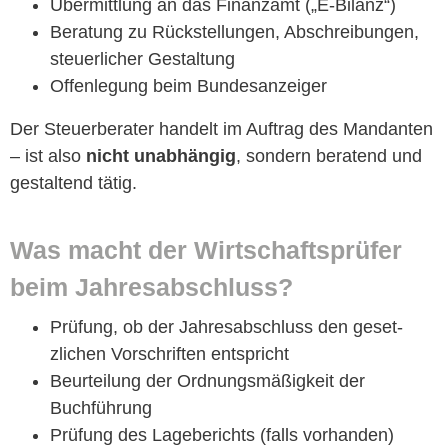
Über­mit­tlung an das Finan­zamt („
E‑Bilanz
“)
Beratung zu Rück­stel­lun­gen, Abschrei­bun­gen,
steuer­lich­er Gestaltung
Offen­le­gung beim Bundesanzeiger
Der Steuer­ber­ater han­delt im Auf­trag des Man­dan­ten
– ist also
nicht unab­hängig
, son­dern bera­tend und
gestal­tend tätig.
Was macht der Wirtschaft­sprüfer
beim Jahresabschluss?
Prü­fung, ob der Jahresab­schluss den geset­
zlichen Vorschriften entspricht
Beurteilung der Ord­nungsmäßigkeit der
+ 49 (0)69 609 181 9
Buchführung
+ 49 (0)69 609 181 
Prü­fung des Lage­berichts (falls vorhanden)