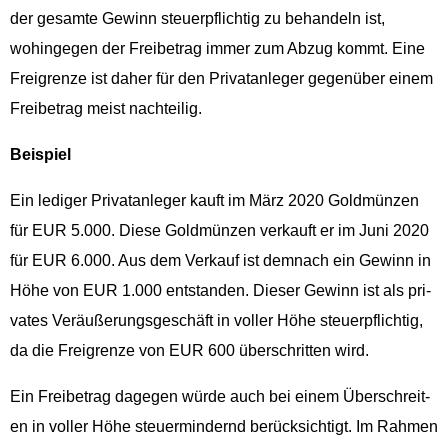
der gesamte Gewinn steuerpflichtig zu behan­deln ist,
wohinge­gen der Frei­be­trag immer zum Abzug kommt. Eine
Frei­gren­ze ist daher für den Pri­vatan­leger gegenüber einem
Frei­be­trag meist nachteilig.
Beispiel
Ein ledi­ger Pri­vatan­leger kauft im März 2020 Gold­münzen
für EUR 5.000. Diese Gold­münzen verkauft er im Juni 2020
für EUR 6.000. Aus dem Verkauf ist dem­nach ein Gewinn in
Höhe von EUR 1.000 ent­standen. Dieser Gewinn ist als pri­
vates Veräußerungs­geschäft in voller Höhe steuerpflichtig,
da die Frei­gren­ze von EUR 600 über­schrit­ten wird.
Ein Frei­be­trag dage­gen würde auch bei einem Über­schre­it­
en in voller Höhe steuer­min­dernd berück­sichtigt. Im Rah­men