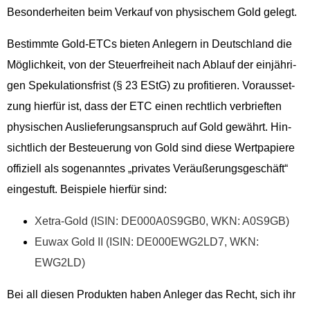
Beson­der­heit­en beim Verkauf von physis­chem Gold gelegt.
Bes­timmte Gold-ETCs bieten Anlegern in Deutsch­land die
Möglichkeit, von der Steuer­frei­heit nach Ablauf der ein­jähri­
gen Speku­la­tions­frist (§ 23 EStG) zu prof­i­tieren. Voraus­set­
zung hier­für ist, dass der ETC einen rechtlich ver­brieften
physis­chen Aus­liefer­ungsanspruch auf Gold gewährt. Hin­
sichtlich der Besteuerung von Gold sind diese Wert­pa­piere
offiziell als soge­nan­ntes „pri­vates Veräußerungs­geschäft“
eingestuft. Beispiele hier­für sind:
Xetra-Gold (ISIN: DE000A0S9GB0, WKN: A0S9GB)
Euwax Gold II (ISIN: DE000EWG2LD7, WKN:
EWG2LD)
Bei all diesen Pro­duk­ten haben Anleger das Recht, sich ihr