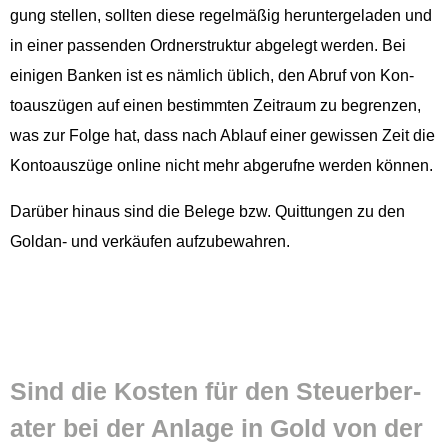
gung stellen, soll­ten diese regelmäßig herun­terge­laden und
in ein­er passenden Ord­ner­struk­tur abgelegt wer­den. Bei
eini­gen Banken ist es näm­lich üblich, den Abruf von Kon­
toauszü­gen auf einen bes­timmten Zeitraum zu begren­zen,
was zur Folge hat, dass nach Ablauf ein­er gewis­sen Zeit die
Kon­toauszüge online nicht mehr abgerufne wer­den können.
Darüber hin­aus sind die Belege bzw. Quit­tun­gen zu den
Goldan- und verkäufen aufzubewahren.
Sind die Kosten für den Steuer­ber­
ater bei der Anlage in Gold von der