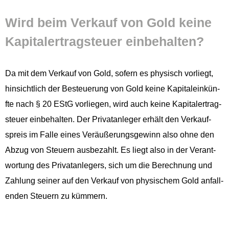
Wird beim Verkauf von Gold keine
Kap­i­taler­trag­s­teuer einbehalten?
Da mit dem Verkauf von Gold, sofern es physisch vor­liegt,
hin­sichtlich der Besteuerung von Gold keine Kap­i­taleinkün­
fte nach § 20 EStG vor­liegen, wird auch keine Kap­i­taler­trag­
s­teuer ein­be­hal­ten. Der Pri­vatan­leger erhält den Verkauf­
spreis im Falle eines Veräußerungs­gewinn also ohne den
Abzug von Steuern aus­bezahlt. Es liegt also in der Ver­ant­
wor­tung des Pri­vatan­legers, sich um die Berech­nung und
Zahlung sein­er auf den Verkauf von physis­chem Gold anfal­l­
en­den Steuern zu kümmern.