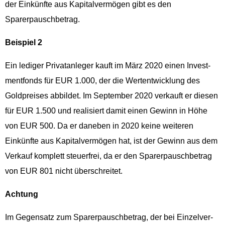
der Einkün­fte aus Kap­i­talver­mö­gen gibt es den
Sparerpauschbetrag.
Beispiel 2
Ein ledi­ger Pri­vatan­leger kauft im März 2020 einen Invest­
ment­fonds für EUR 1.000, der die Wer­ten­twick­lung des
Gold­preis­es abbildet. Im Sep­tem­ber 2020 verkauft er diesen
für EUR 1.500 und real­isiert damit einen Gewinn in Höhe
von EUR 500. Da er daneben in 2020 keine weit­eren
Einkün­fte aus Kap­i­talver­mö­gen hat, ist der Gewinn aus dem
+ 49 (0)69 609 181 9
Verkauf kom­plett steuer­frei, da er den Spar­erpausch­be­trag
+ 49 (0)69 609 181 
von EUR 801 nicht überschreitet.
Achtung
Im Gegen­satz zum Spar­erpausch­be­trag, der bei Einzelver­