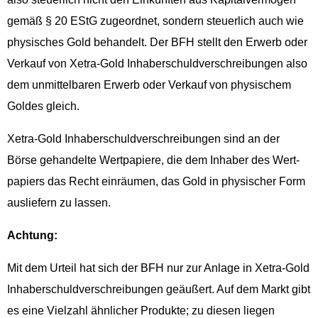
gemäß § 20 EStG zuge­ord­net, son­dern steuer­lich auch wie
physis­ches Gold behan­delt. Der BFH stellt den Erwerb oder
Verkauf von Xetra-Gold Inhab­er­schuld­ver­schrei­bun­gen also
dem unmit­tel­baren Erwerb oder Verkauf von physis­chem
Goldes gleich.
Xetra-Gold Inhab­er­schuld­ver­schrei­bun­gen sind an der
Börse gehan­delte Wert­pa­piere, die dem Inhab­er des Wert­
pa­piers das Recht ein­räu­men, das Gold in physis­ch­er Form
aus­liefern zu lassen.
Achtung:
Mit dem Urteil hat sich der BFH nur zur Anlage in Xetra-Gold
Inhab­er­schuld­ver­schrei­bun­gen geäußert. Auf dem Markt gibt
es eine Vielzahl ähn­lich­er Pro­duk­te; zu diesen liegen