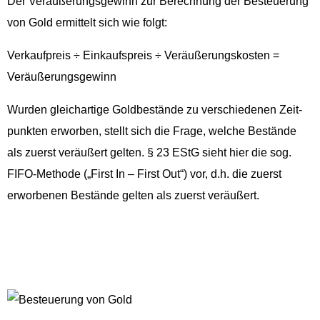
Der Veräußerungs­gewinn zur Berech­nung der Besteuerung
von Gold ermit­telt sich wie folgt:
Verkauf­preis ÷ Einkauf­spreis ÷ Veräußerungskosten =
Veräußerungsgewinn
Wur­den gle­ichar­tige Goldbestände zu ver­schiede­nen Zeit­
punk­ten erwor­ben, stellt sich die Frage, welche Bestände
als zuerst veräußert gel­ten. § 23 EStG sieht hier die sog.
FIFO-Meth­ode („First In – First Out“) vor, d.h. die zuerst
erwor­be­nen Bestände gel­ten als zuerst veräußert.