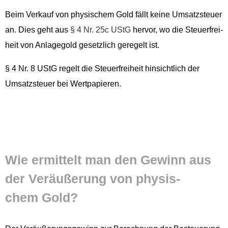
Beim Verkauf von physis­chem Gold fällt keine Umsatzs­teuer
an. Dies geht aus
§ 4 Nr. 25c UStG
her­vor, wo die Steuer­frei­
heit von Anlage­gold geset­zlich geregelt ist.
§ 4 Nr. 8 UStG regelt die Steuer­frei­heit hin­sichtlich der
Umsatzs­teuer bei Wertpapieren.
Wie ermit­telt man den Gewinn aus
der Veräußerung von physis­
chem Gold?