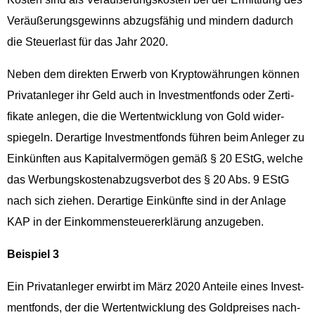
Veräußerungs­gewinns abzugs­fähig und min­dern dadurch
die Steuer­last für das Jahr 2020.
Neben dem direk­ten Erwerb von Kryp­towährun­gen kön­nen
Pri­vatan­leger ihr Geld auch in Invest­ment­fonds oder Zer­ti­
fikate anle­gen, die die Wer­ten­twick­lung von Gold wider­
spiegeln. Der­ar­tige Invest­ment­fonds führen beim Anleger zu
Einkün­ften aus Kap­i­talver­mö­gen gemäß § 20 EStG, welche
das Wer­bungskosten­abzugsver­bot des § 20 Abs. 9 EStG
nach sich ziehen. Der­ar­tige Einkün­fte sind in der Anlage
KAP in der Einkom­men­steuer­erk­lärung anzugeben.
Beispiel 3
Ein Pri­vatan­leger erwirbt im März 2020 Anteile eines Invest­
ment­fonds, der die Wer­ten­twick­lung des Gold­preis­es nach­