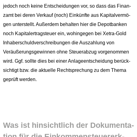
jedoch noch keine Entschei­dun­gen vor, so dass das Finan­
zamt bei deren Verkauf (noch) Einkün­fte aus Kap­i­talver­mö­
gen unter­stellt. Außer­dem behal­ten hier die Depot­banken
noch Kap­i­taler­trag­s­teuer ein, wohinge­gen bei Xetra-Gold
Inhab­er­schuld­ver­schrei­bun­gen die Auszahlung von
Veräußerungs­gewin­nen ohne Steuer­abzug vorgenom­men
wird. Ggf. sollte dies bei ein­er Anlageentschei­dung berück­
sichtigt bzw. die aktuelle Recht­sprechung zu dem The­ma
geprüft werden.
Was ist hin­sichtlich der Doku­men­ta­
tion für die Einkom­men­steuer­erk­