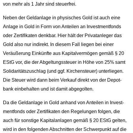
von mehr als 1 Jahr sind steuerfrei.
Neben der Gel­dan­lage in physis­ches Gold ist auch eine
Anlage in Gold in Form von Anteilen an Invest­ment­fonds
oder Zer­ti­fikat­en denkbar. Hier hält der Pri­vatan­leger das
Gold also nur indi­rekt. In diesem Fall liegen bei ein­er
Veräußerung Einkün­fte aus Kap­i­talver­mö­gen gemäß § 20
EStG vor, die der Abgel­tungss­teuer in Höhe von 25% samt
Sol­i­dar­ität­szuschlag (und ggf. Kirchen­s­teuer) unter­liegen.
Die Steuer wird dann beim Verkauf direkt von der Depot­
bank ein­be­hal­ten und ist damit abgegolten.
Da die Gel­dan­lage in Gold anhand von Anteilen in Invest­
ment­fonds oder Zer­ti­fikat­en den Regelun­gen fol­gen, die
auch für son­stige Kap­i­ta­lan­la­gen gemäß § 20 EStG gel­ten,
wird in den fol­gen­den Abschnit­ten der Schw­er­punkt auf die