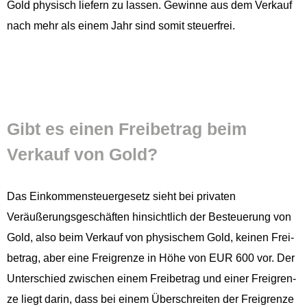
Gold physisch liefern zu lassen. Gewinne aus dem Verkauf
nach mehr als einem Jahr sind somit steuerfrei.
Gibt es einen Frei­be­trag beim
Verkauf von Gold?
Das Einkom­men­steuerge­setz sieht bei pri­vat­en
Veräußerungs­geschäften hin­sichtlich der Besteuerung von
Gold, also beim Verkauf von physis­chem Gold, keinen Frei­
be­trag, aber eine Frei­gren­ze in Höhe von EUR 600 vor. Der
Unter­schied zwis­chen einem Frei­be­trag und ein­er Frei­gren­
ze liegt darin, dass bei einem Über­schre­it­en der Frei­gren­ze