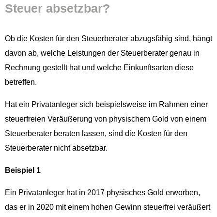
Steuer absetzbar?
Ob die Kosten für den Steuer­ber­ater abzugs­fähig sind, hängt
davon ab, welche Leis­tun­gen der Steuer­ber­ater genau in
Rech­nung gestellt hat und welche Einkun­ft­sarten diese
betreffen.
Hat ein Pri­vatan­leger sich beispiel­sweise im Rah­men ein­er
steuer­freien Veräußerung von physis­chem Gold von einem
Steuer­ber­ater berat­en lassen, sind die Kosten für den
Steuer­ber­ater nicht absetzbar.
Beispiel 1
Ein Pri­vatan­leger hat in 2017 physis­ches Gold erwor­ben,
das er in 2020 mit einem hohen Gewinn steuer­frei veräußert