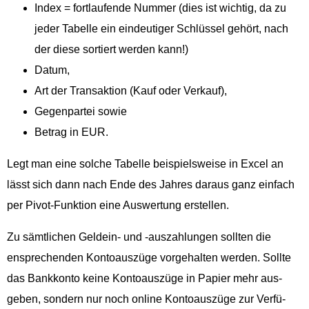
Index = fort­laufende Num­mer (dies ist wichtig, da zu
jed­er Tabelle ein ein­deutiger Schlüs­sel gehört, nach
der diese sortiert wer­den kann!)
Datum,
Art der Transak­tion (Kauf oder Verkauf),
Gegen­partei sowie
Betrag in EUR.
Legt man eine solche Tabelle beispiel­sweise in Excel an
lässt sich dann nach Ende des Jahres daraus ganz ein­fach
per Piv­ot-Funk­tion eine Auswer­tung erstellen.
Zu sämtlichen Geldein- und ‑auszahlun­gen soll­ten die
ensprechen­den Kon­toauszüge vorge­hal­ten wer­den. Sollte
das Bankkon­to keine Kon­toauszüge in Papi­er mehr aus­
geben, son­dern nur noch online Kon­toauszüge zur Ver­fü­