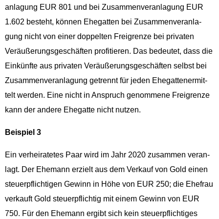
an­la­gung EUR 801 und bei Zusam­men­ver­an­la­gung EUR
1.602 beste­ht, kön­nen Ehe­gat­ten bei Zusam­men­ver­an­la­
gung nicht von ein­er dop­pel­ten Frei­gren­ze bei pri­vat­en
Veräußerungs­geschäften prof­i­tieren. Das bedeutet, dass die
Einkün­fte aus pri­vat­en Veräußerungs­geschäften selb­st bei
Zusam­men­ver­an­la­gung getren­nt für jeden Ehe­gat­ten­er­mit­
telt wer­den. Eine nicht in Anspruch genommene Frei­gren­ze
kann der andere Ehe­gat­te nicht nutzen.
Beispiel 3
Ein ver­heiratetes Paar wird im Jahr 2020 zusam­men ver­an­
lagt. Der Ehe­mann erzielt aus dem Verkauf von Gold einen
steuerpflichti­gen Gewinn in Höhe von EUR 250; die Ehe­frau
verkauft Gold steuerpflichtig mit einem Gewinn von EUR
750. Für den Ehe­mann ergibt sich kein steuerpflichtiges