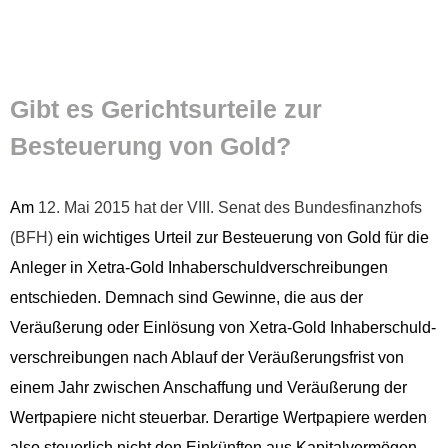
Gibt es Gericht­surteile zur
Besteuerung von Gold?
Am
12. Mai 2015 hat der VIII. Sen­at des Bun­des­fi­nanzhofs
(BFH)
ein wichtiges Urteil zur Besteuerung von Gold für die
Anleger in Xetra-Gold Inhab­er­schuld­ver­schrei­bun­gen
entsch­ieden. Dem­nach sind Gewinne, die aus der
Veräußerung oder Ein­lö­sung von Xetra-Gold Inhab­er­schuld­
ver­schrei­bun­gen nach Ablauf der Veräußerungs­frist von
einem Jahr zwis­chen Anschaf­fung und Veräußerung der
Wert­pa­piere nicht steuer­bar. Der­ar­tige Wert­pa­piere wer­den
also steuer­lich nicht den Einkün­ften aus Kap­i­talver­mö­gen