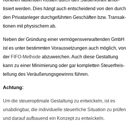
tisiert wer­den. Dies hängt auch entschei­dend von den durch
den Pri­vatan­leger durchge­führten Geschäften bzw. Transak­
tio­nen mit physis­chem ab.
Neben der Grün­dung ein­er ver­mö­gensver­wal­tenden GmbH
ist es unter bes­timmten Voraus­set­zun­gen auch möglich, von
der
FIFO-Meth­ode
abzuwe­ichen. Auch diese Gestal­tung
kann zu ein­er Min­imierung oder gar kom­plet­ten Steuer­freis­
tel­lung des Veräußerungs­gewinns führen.
Achtung:
Um die steuerop­ti­male Gestal­tung zu entwick­eln, ist es
unab­d­ing­bar, die indi­vidu­elle steuer­liche Sit­u­a­tion zu prüfen
und darauf auf­bauend ein Konzept zu entwick­eln
.