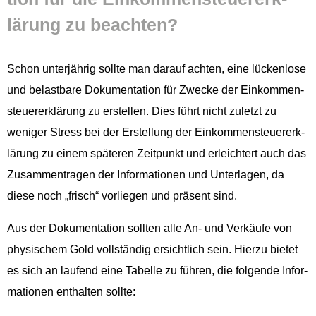
lärung zu beachten?
Schon unter­jährig sollte man darauf acht­en, eine lück­en­lose
und belast­bare Doku­men­ta­tion für Zwecke der Einkom­men­
steuer­erk­lärung zu erstellen. Dies führt nicht zulet­zt zu
weniger Stress bei der Erstel­lung der Einkom­men­steuer­erk­
lärung zu einem späteren Zeit­punkt und erle­ichtert auch das
Zusam­men­tra­gen der Infor­ma­tio­nen und Unter­la­gen, da
diese noch „frisch“ vor­liegen und präsent sind.
Aus der Doku­men­ta­tion soll­ten alle An- und Verkäufe von
physis­chem Gold voll­ständig ersichtlich sein. Hierzu bietet
es sich an laufend eine Tabelle zu führen, die fol­gende Infor­
ma­tio­nen enthal­ten sollte: