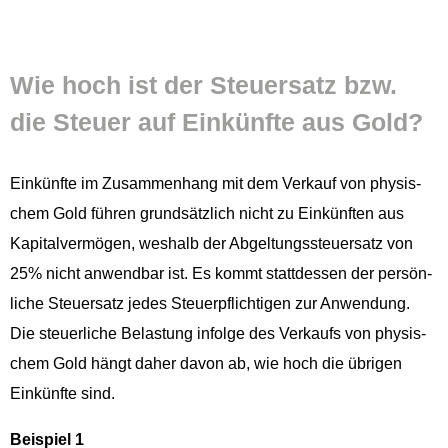
Wie hoch ist der Steuer­satz bzw.
die Steuer auf Einkün­fte aus Gold?
Einkün­fte im Zusam­men­hang mit dem Verkauf von physis­
chem Gold führen grund­sät­zlich nicht zu Einkün­ften aus
Kap­i­talver­mö­gen, weshalb der Abgel­tungss­teuer­satz von
25% nicht anwend­bar ist. Es kommt stattdessen der per­sön­
liche Steuer­satz jedes Steuerpflichti­gen zur Anwen­dung.
Die steuer­liche Belas­tung infolge des Verkaufs von physis­
chem Gold hängt daher davon ab, wie hoch die übri­gen
Einkün­fte sind.
Beispiel 1