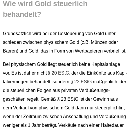
Wie wird Gold steuer­lich
behandelt?
Grund­sät­zlich wird bei der Besteuerung von Gold unter­
schieden zwis­chen physis­chem Gold (z.B. Münzen oder
Bar­ren) und Gold, das in Form von Wert­pa­pieren ver­brief ist.
Bei physis­chem Gold liegt steuer­lich keine Kap­i­ta­lan­lage
vor. Es ist daher nicht
§ 20 EStG
, der die Einkün­fte aus Kap­i­
talver­mö­gen behan­delt, son­dern
§ 23 EStG
maßge­blich, der
die steuer­lichen Fol­gen aus pri­vat­en Veräußerungs­
geschäften regelt. Gemäß § 23 EStG ist der Gewinn aus
dem Verkauf von physis­chem Gold dann nur steuerpflichtig,
wenn der Zeitraum zwis­chen Anschaf­fung und Veräußerung
weniger als 1 Jahr beträgt. Verkäufe nach ein­er Haltedauer