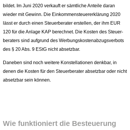
bildet. Im Juni 2020 verkauft er sämtliche Anteile daran
wieder mit Gewinn. Die Einkom­men­steuer­erk­lärung 2020
lässt er durch einen Steuer­ber­ater erstellen, der ihm EUR
120 für die Anlage KAP berech­net. Die Kosten des Steuer­
ber­aters sind auf­grund des Wer­bungskosten­abzugsver­bots
des § 20 Abs. 9 EStG nicht absetzbar.
Daneben sind noch weit­ere Kon­stel­la­tio­nen denkbar, in
denen die Kosten für den Steuer­ber­ater abset­zbar oder nicht
abset­zbar sein können.
Wie funk­tion­iert die Besteuerung