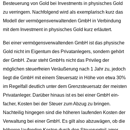
Besteuerung von Gold bei Invest­ments in physis­ches Gold
zu ver­ringern. Nach­fol­gend wird als exem­plar­isch kurz das
Mod­ell der ver­mö­gensver­wal­tenden GmbH in Verbindung
mit dem Invest­ment in physis­ches Gold kurz erläutert.
Bei ein­er ver­mö­gensver­wal­tenden GmbH ist das physis­che
Gold nicht im Eigen­tum des Pri­vatan­legers, son­dern gehört
der GmbH. Zwar ste­ht GmbHs nicht das Priv­i­leg der
möglichen steuer­freien Veräußerung nach 1 Jahr zu, jedoch
liegt die GmbH mit einem Steuer­satz in Höhe von etwa 30%
im Regelfall deut­lich unter dem Gren­zs­teuer­satz der meis­ten
Pri­vatan­leger. Darüber hin­aus ist es bei ein­er GmbH ein­
fach­er, Kosten bei der Steuer zum Abzug zu brin­gen.
Nachteilig hinge­gen sind die höheren laufend­en Kosten der
Ver­wal­tung bei ein­er GmbH. Es gilt also abzuwä­gen, ob die
höheren laufend­en Kosten durch den Steuer­vorteil amor­