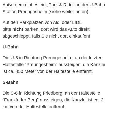
Außer­dem gibt es ein „Park & Ride“ an der U‑Bahn
Sta­tion Pre­ungesheim (siehe weit­er unten).
Auf den Park­plätzen von Aldi oder LIDL
bitte
nicht
parken, dort wird das Auto direkt
abgeschleppt, falls Sie nicht dort einkaufen!
U‑Bahn
Die U‑5 in Rich­tung Pre­ungesheim: an der let­zten
Hal­testelle “Pre­ungesheim” aussteigen, die Kan­zlei
ist ca. 450 Meter von der Hal­testelle entfernt.
S‑Bahn
Die S‑6 in Rich­tung Fried­berg: an der Hal­testelle
“Frank­furter Berg” aussteigen, die Kan­zlei ist ca. 2
+ 49 (0)69 609 181 9
km von der Hal­testelle entfernt.