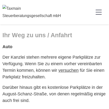
Ihr Weg zu uns / Anfahrt
Auto
Der Kan­zlei ste­hen mehrere eigene Park­plätze zur
Ver­fü­gung.
Wenn Sie zu einem vorher vere­in­barten
Ter­min kom­men, kön­nen wir
ver­suchen
für Sie einen
Park­platz freizuhalten.
Darüber hin­aus gibt es kosten­lose Park­plätze in der
August-Schanz-Straße, von denen regelmäßig einige
auch frei sind.